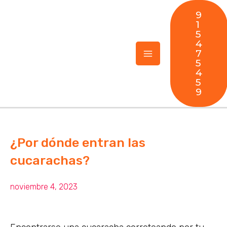
Ir
MAIN
9
al
1
5
MENU
contenido
4
7
5
4
5
9
¿Por dónde entran las
cucarachas?
noviembre 4, 2023