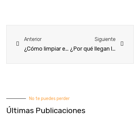
Ant
Sigui
Anterior
Siguiente
¿Cómo limpiar excrementos de cucarachas?
¿Por qué llegan las chinches a una casa?
No te puedes perder
Últimas Publicaciones