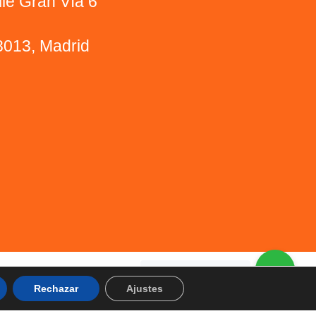
lle Gran Vía 6
8013, Madrid
¿Le ayudamos?
Rechazar
Ajustes