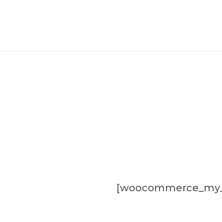
Ir
al
contenido
[woocommerce_my_