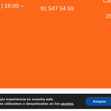
Ca
 | 16:00 –
91 547 54 59
2
ejor experiencia en nuestra web.
Aceptar
s utilizamos o desactivarlas en los
ajustes
.